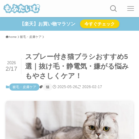
【楽天】お買い物マラソン
今すぐチェック
home
被毛・皮膚ケア
スプレー付き猫ブラシおすすめ5
2026
選｜抜け毛・静電気・嫌がる悩み
2/17
もやさしくケア！
2025-05-26
2026-02-17
被毛・皮膚ケア
猫