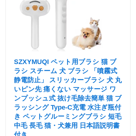
SZXYMUQI ペット用ブラシ 猫 ブ
ラシ スチーム 犬 ブラシ 「噴霧式
静電防止」 スリッカーブラシ 犬 丸
いピン先 痛くない マッサージ ワ
ンプッシュ式 抜け毛除去簡単 猫 ブ
ラッシング Type-C充電 水注ぎ瓶付
き ペットグルーミングブラシ 短毛
中毛 長毛 猫・犬兼用 日本語説明書
付き