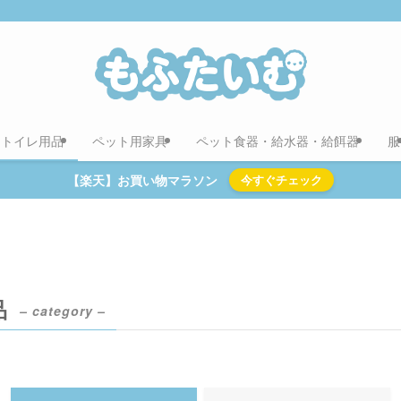
用トイレ用品
ペット用家具
ペット食器・給水器・給餌器
服
【楽天】お買い物マラソン
今すぐチェック
品
– category –