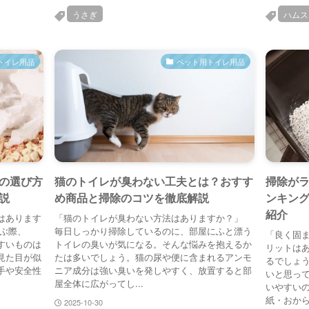
うさぎ
ハムス
トイレ用品
ペット用トイレ用品
の選び方
猫のトイレが臭わない工夫とは？おすす
掃除が
説
め商品と掃除のコツを徹底解説
ンキン
紹介
はあります
「猫のトイレが臭わない方法はありますか？」
選ぶ際、
毎日しっかり掃除しているのに、部屋にふと漂う
「良く固
すいものは
トイレの臭いが気になる。そんな悩みを抱えるか
リットはあ
見た目が似
たは多いでしょう。猫の尿や便に含まれるアンモ
るでしょ
手や安全性
ニア成分は強い臭いを発しやすく、放置すると部
いと思っ
屋全体に広がってし...
いやすいの
紙・おから
2025-10-30