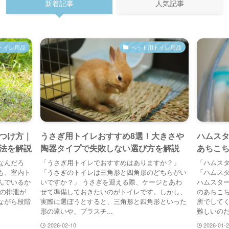
新着記事
人気記事
トイレ用品
ペット用トイレ用品
つけ方｜
うさぎ用トイレおすすめ8選！大きさや
ハムス
法を解説
陶器タイプで失敗しない選び方を解説
あちこ
なんだろ
「うさぎ用トイレでおすすめはありますか？」
「ハムス
も、室内ト
「うさぎのトイレは三角形と四角形のどちらがい
「ハムス
んでいるか
いですか？」 うさぎを迎える際、ケージとあわ
ハムスタ
での排泄が
せて準備しておきたいのがトイレです。しかし、
のあちこ
ながら段階
実際に選ぼうとすると、三角形と四角形といった
所でして
形の違いや、プラスチ...
難しいのだ
2026-02-10
2026-01-