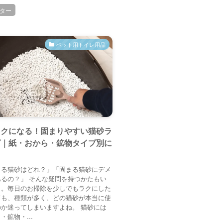
ター
ペット用トイレ用品
ラクになる！固まりやすい猫砂ラ
グ｜紙・おから・鉱物タイプ別に
まる猫砂はどれ？」「固まる猫砂にデメ
るの？」 そんな疑問を持つかたもい
う。毎日のお掃除を少しでもラクにした
ても、種類が多く、どの猫砂が本当に使
か迷ってしまいますよね。 猫砂には
・鉱物・...