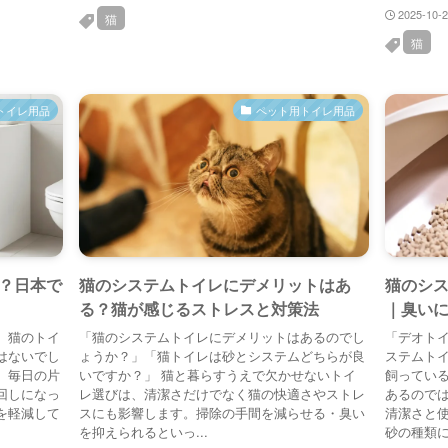
2025-10-
猫
猫
トイレ用品
ペット用トイレ用品
？日本で
猫のシステムトイレにデメリットはあ
猫のシス
る？猫が感じるストレスと対策法
｜臭い
、猫のトイ
「猫のシステムトイレにデメリットはあるのでし
「デオト
はないでし
ょうか？」「猫トイレは砂とシステムどちらが良
ステムトイ
、毎日の片
いですか？」 猫と暮らすうえで欠かせないトイ
飼ってい
回しになっ
レ選びは、清潔さだけでなく猫の快適さやストレ
あるので
を軽減して
スにも影響します。掃除の手間を減らせる・臭い
清潔さと
を抑えられるといっ...
砂の種類に