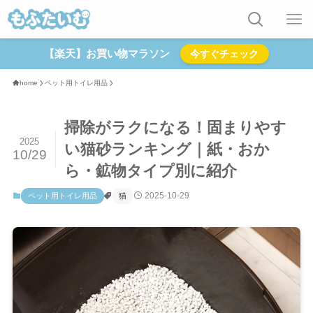
【楽天】お買い物マラソン
今すぐチェック
home
ペット用トイレ用品
掃除がラクになる！固まりやす
2025
い猫砂ランキング｜紙・おか
10/29
ら・鉱物タイプ別に紹介
2025-10-29
ペット用トイレ用品
猫