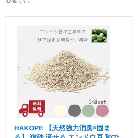
心地です。
HAKOPE 【天然強力消臭×固ま
る】 猫砂 流せる エンドウ豆 秒で