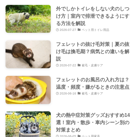
外でしかトイレをしない犬のしつ
け方｜室内で排泄できるようにす
る方法を解説
2026-07-27
ペット用トイレ用品
フェレットの抜け毛対策｜夏の抜
け毛は換毛期？病気との違いを解
説
2026-07-22
被毛・皮膚ケア
フェレットのお風呂の入れ方は？
温度・頻度・嫌がるときの注意点
2026-06-16
被毛・皮膚ケア
犬の熱中症対策グッズおすすめ14
選！室内・散歩・車内シーン別の
対策まとめ
2026-06-05
ペット用家具