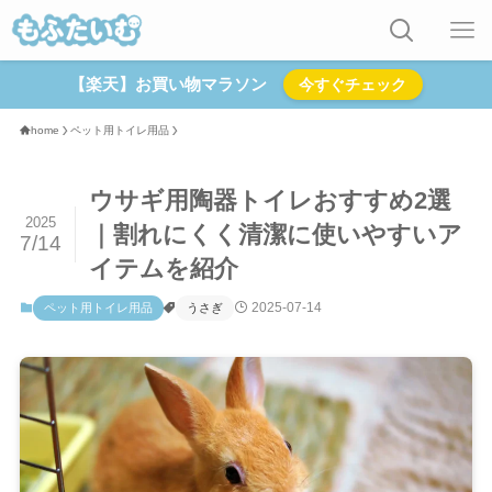
【楽天】お買い物マラソン
今すぐチェック
home
ペット用トイレ用品
ウサギ用陶器トイレおすすめ2選
2025
｜割れにくく清潔に使いやすいア
7/14
イテムを紹介
2025-07-14
ペット用トイレ用品
うさぎ